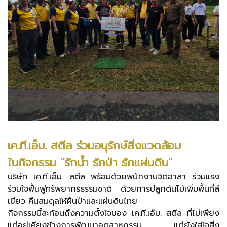
เค.ที.เอ็ม. สตีล ร่วมอนุรักษ์สิ่งแวดล้อม
ในกิจกรรม "รักน้ำ รักป่า รักแผ่นดิน"
บริษัท เค.ที.เอ็ม. สตีล พร้อมด้วยพนักงานจิตอาสา ร่วมแรง
ร่วมใจฟื้นฟูทรัพยากรธรรมชาติ ด้วยการปลูกต้นไม้เพิ่มพื้นที่สี
เขียว คืนสมดุลให้ผืนป่าและแผ่นดินไทย
กิจกรรมนี้สะท้อนถึงความตั้งใจของ เค.ที.เอ็ม. สตีล ที่ไม่เพียง
แต่อยู่เคียงข้างการพัฒนาอุตสาหกรรม แต่ยังใส่ใจสิ่ง