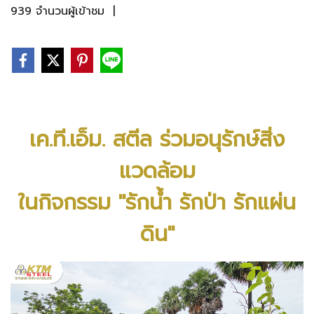
939 จำนวนผู้เข้าชม
|
เค.ที.เอ็ม. สตีล ร่วมอนุรักษ์สิ่ง
แวดล้อม
ในกิจกรรม "รักน้ำ รักป่า รักแผ่น
ดิน"