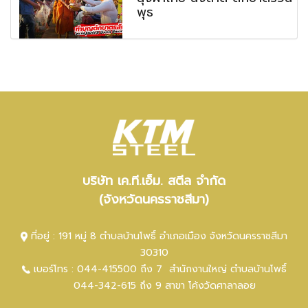
พุธ
บริษัท เค.ที.เอ็ม. สตีล จำกัด
(จังหวัดนครราชสีมา)
ที่อยู่ : 191 หมู่ 8 ตำบลบ้านโพธิ์ อำเภอเมือง จังหวัดนครราชสีมา
30310
เบอร์โทร :
044-415500 ถึง 7
สำนักงานใหญ่ ตำ
บลบ้านโพธิ์
044-342-615 ถึง 9
สาขา โค้งวัดศาลาลอย