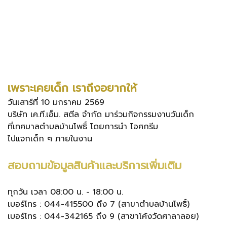
เพราะเคยเด็ก เราถึงอยากให้
วันเสาร์ที่ 10 มกราคม 2569
บริษัท เค.ที.เอ็ม. สตีล จำกัด มาร่วมกิจกรรมงานวันเด็ก
ที่เทศบาลตำบลบ้านโพธิ์ โดยการนำ ไอศกรีม
ไปแจกเด็ก ๆ ภายในงาน
สอบถามข้อมูลสินค้าและบริการเพิ่มเติม
ทุกวัน เวลา 08:00 น. - 18:00 น.
เบอร์โทร : 044-415500 ถึง 7 (สาขาตำบลบ้านโพธิ์)
เบอร์โทร : 044-342165 ถึง 9 (สาขาโค้งวัดศาลาลอย)