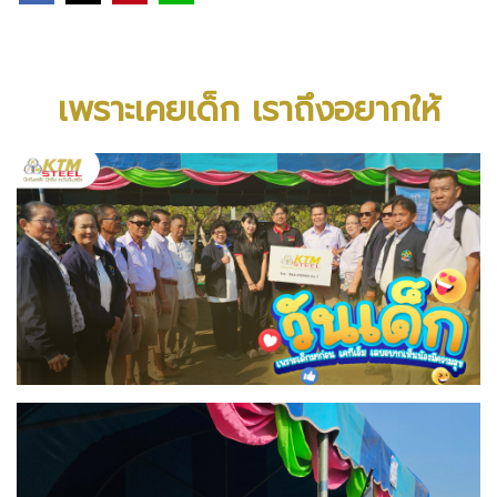
เพราะเคยเด็ก เราถึงอยากให้