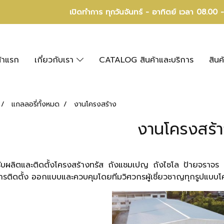
เปิดทำการ ทุกวันจันทร์ - อาทิตย์ เวลา 08.00 
้าแรก
เกี่ยวกับเรา
CATALOG สินค้าและบริการ
สินค
แกลลอรี่ทั้งหมด
งานโครงสร้าง
งานโครงสร้
ตและติดตั้งโครงสร้างทรัส ถังแชมเปญ ถังไซโล ป้ายจราจร ก่อส
รติดตั้ง ออกแบบและควบคุมโดยทีมวิศวกรผู้เชี่ยวชาญทุกรูปแบบโ
านก่อสร้าง EasyBuild