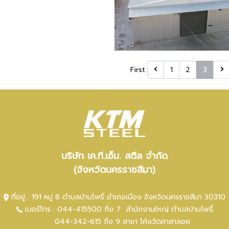
งานทั้งหมด
,
2260 ผู้ชม
First
1
2
3
บริษัท เค.ที.เอ็ม. สตีล จำกัด
(จังหวัดนครราชสีมา)
ที่อยู่ : 191 หมู่ 8 ตำบลบ้านโพธิ์ อำเภอเมือง จังหวัดนครราชสีมา 30310
เบอร์โทร :
044-415500 ถึง 7
สำนักงานใหญ่ ตำ
บลบ้านโพธิ์
044-342-615 ถึง 9
สาขา โค้งวัดศาลาลอย