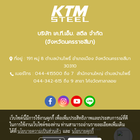
บริษัท เค.ที.เอ็ม. สตีล จำกัด
(จังหวัดนครราชสีมา)
ที่อยู่ : 191 หมู่ 8 ตำบลบ้านโพธิ์ อำเภอเมือง จังหวัดนครราชสีมา
30310
เบอร์โทร :
044-415500 ถึง 7
สำนักงานใหญ่ ตำ
บลบ้านโพธิ์
044-342-615 ถึง 9
สาขา โค้งวัดศาลาลอย
เว็บไซต์นี้มีการใช้งานคุกกี้ เพื่อเพิ่มประสิทธิภาพและประสบการณ์ที่ดี
ในการใช้งานเว็บไซต์ของท่าน ท่านสามารถอ่านรายละเอียดเพิ่มเติม
© Copyright 2020 All Rights Reserved
ได้ที่
นโยบายความเป็นส่วนตัว
และ
นโยบายคุกกี้
ผู้เข้าชมวันนี้
423