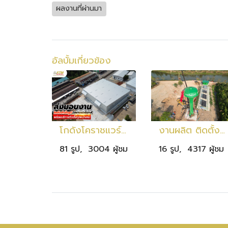
ผลงานที่ผ่านมา
อัลบั้มเกี่ยวข้อง
โกดังโคราชแวร์เฮาส์ ขนาด 2,400 ตร.ม. ที่โคราช ในรูปแบบอาคารโครงสร้างเหล็กถักสำเร็จรูป
งานผลิต ติดตั้ง ถังน้ำทรงแชมเปญ จ.ปราจีนบุรี
81 รูป, 3004 ผู้ชม
16 รูป, 4317 ผู้ชม