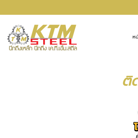
หน
ติ