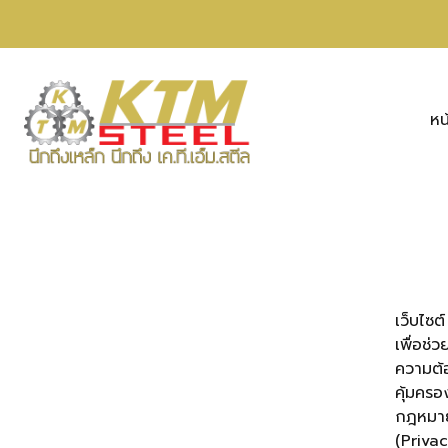
หน
เว็บไซต
เพื่อช่
ความต้อ
คุ้มครอ
กฎหมายว
(Privac