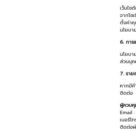
เว็บไซต
จากโซเช
ตั้งค่า
นโยบาย
6. การแ
นโยบายค
ส่วนบุค
7. รายล
หากมีคำ
ติดต่อ
ผู้ควบค
Email 
เบอร์โ
ติดต่อผ