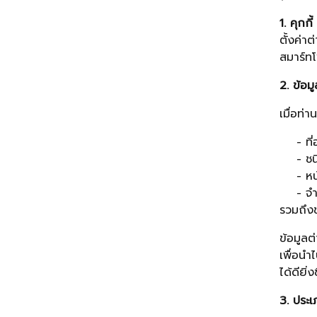
1. คุกกี
ตั้งค่า
สมาร์ทโ
2. ข้อม
เมื่อท่
- ที่อ
- ชนิด
- หน้าเ
- จำนวน
รวมถึงข
ข้อมูลต
เพื่อนำ
ได้ดียิ่งข
3. ประเภ