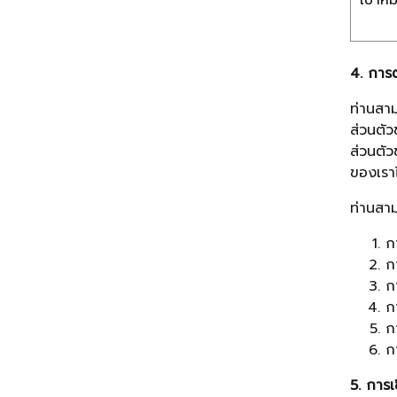
เป้าห
4. การต
ท่านสาม
ส่วนตัว
ส่วนตัว
ของเราไ
ท่านสาม
กา
กา
กา
กา
กา
กา
5. การเช