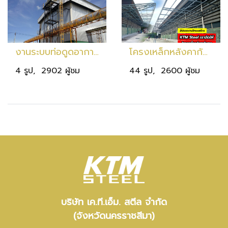
งานระบบท่อดูดอากาศ จ.เลย
โครงเหล็กหลังคากันสาด
4 รูป, 2902 ผู้ชม
44 รูป, 2600 ผู้ชม
บริษัท เค.ที.เอ็ม. สตีล จำกัด
(จังหวัดนครราชสีมา)