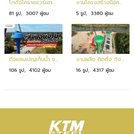
โกดังโคราชแวร์เฮาส์ ขนาด 2,400 ตร.ม. ที่โคราช ในรูปแบบอาคารโครงสร้างเหล็กถักสำเร็จรูป
งานโครงสร้างน็อคดาว์น โชว์รูมคูโบต้า(อ.จักราช นครราชสีมา)
81 รูป, 3007 ผู้ชม
5 รูป, 3380 ผู้ชม
ถังแชมเปญเก็บน้ำ ขนาด 20 ลบ.ม. สูง 25 ม. เก็บน้ำ 20,000 ลิตร
งานผลิต ติดตั้ง ถังน้ำทรงแชมเปญ จ.ปราจีนบุรี
106 รูป, 4102 ผู้ชม
16 รูป, 4317 ผู้ชม