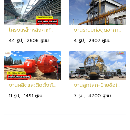
โครงเหล็กหลังคากันสาด
งานระบบท่อดูดอากาศ จ.เลย
44 รูป, 2608 ผู้ชม
4 รูป, 2907 ผู้ชม
งานผลิตและติดตั้งถังแชมเปญเก็บ ขนาด 15 ลบ.ม. สูง 20 ม. เก็บน้ำ 15,000 ลิตร
งานลูกโลก-ป้ายชื่อโรงเรียน-เสาธง โรงเรียนเมธาพัฒน์ (อ.เมือง นครราชสีมา)
11 รูป, 1491 ผู้ชม
7 รูป, 4700 ผู้ชม