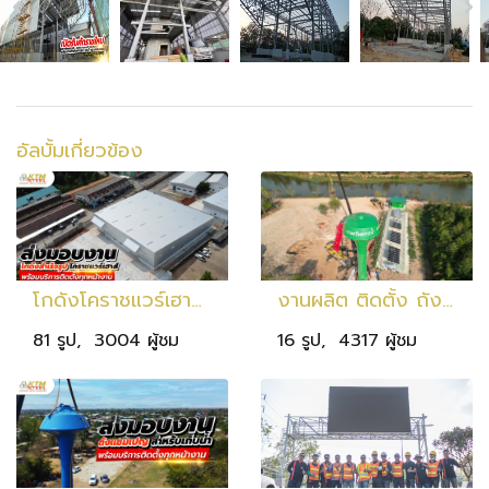
อัลบั้มเกี่ยวข้อง
โกดังโคราชแวร์เฮาส์ ขนาด 2,400 ตร.ม. ที่โคราช ในรูปแบบอาคารโครงสร้างเหล็กถักสำเร็จรูป
งานผลิต ติดตั้ง ถังน้ำทรงแชมเปญ จ.ปราจีนบุรี
81 รูป, 3004 ผู้ชม
16 รูป, 4317 ผู้ชม