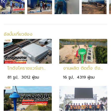
อัลบั้มเกี่ยวข้อง
โกดังโคราชแวร์เฮาส์ ขนาด 2,400 ตร.ม. ที่โคราช ในรูปแบบอาคารโครงสร้างเหล็กถักสำเร็จรูป
งานผลิต ติดตั้ง ถังน้ำทรงแชมเปญ จ.ปราจีนบุรี
81 รูป, 3012 ผู้ชม
16 รูป, 4319 ผู้ชม