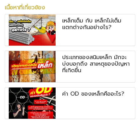
เนื้อหาที่เกี่ยวข้อง
เหล็กเต็ม กับ เหล็กไม่เต็ม
แตกต่างกันอย่างไร?
ประเภทของสนิมเหล็ก มักจะ
บ่งบอกถึง สาเหตุของปัญหา
ที่เกิดขึ้น
ค่า OD ของเหล็กคืออะไร?