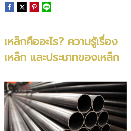
เหล็กคืออะไร? ความรู้เรื่อง
เหล็ก และประเภทของเหล็ก