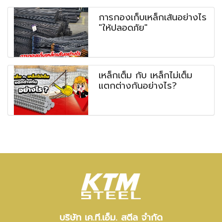
การกองเก็บเหล็กเส้นอย่างไร
"ให้ปลอดภัย"
เหล็กเต็ม กับ เหล็กไม่เต็ม
แตกต่างกันอย่างไร?
บริษัท เค.ที.เอ็ม. สตีล จำกัด