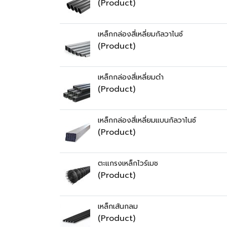
(Product)
เหล็กกล่องสี่เหลี่ยมกัลวาไนซ์
(Product)
เหล็กกล่องสี่เหลี่ยมดำ
(Product)
เหล็กกล่องสี่เหลี่ยมแบนกัลวาไนซ์
(Product)
ตะแกรงเหล็กไวร์เมช
(Product)
เหล็กเส้นกลม
(Product)