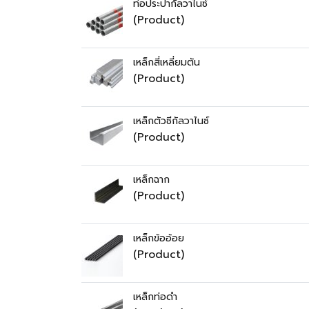
ท่อประปากัลวาไนซ์
(Product)
เหล็กสี่เหลี่ยมตัน
(Product)
เหล็กตัวซีกัลวาไนซ์
(Product)
เหล็กฉาก
(Product)
เหล็กข้ออ้อย
(Product)
เหล็กท่อดำ