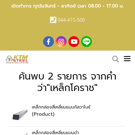
เปิดทำการ ทุกวันจันทร์ - อาทิตย์ เวลา 08.00 - 17.00 น.
044-415-500
ค้นพบ 2 รายการ จากคำ
ว่า"เหล็กโคราช"
เหล็กกล่องสี่เหลี่ยมแบนกัลวาไนซ์
(Product)
เหล็กกล่องสี่เหลี่ยมแบนดำ