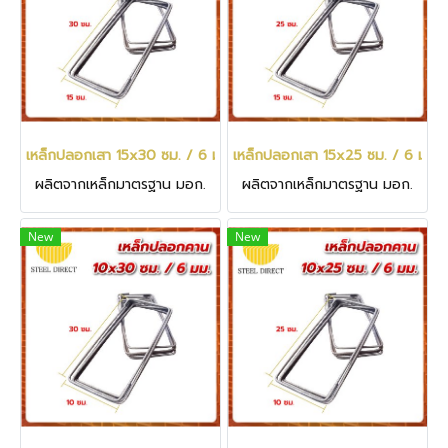
เหล็กปลอกเสา 15x30 ซม. / 6 มม.
เหล็กปลอกเสา 15x25 ซม. / 6 มม.
ผลิตจากเหล็กมาตรฐาน มอก.
ผลิตจากเหล็กมาตรฐาน มอก.
New
New