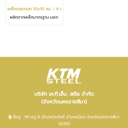
เหล็กปลอกเสา 10x10 ซม. / 6 มม.
ผลิตจากเหล็กมาตรฐาน มอก.
บริษัท เค.ที.เอ็ม. สตีล จำกัด
(จังหวัดนครราชสีมา)
ที่อยู่ : 191 หมู่ 8 ตำบลบ้านโพธิ์ อำเภอเมือง จังหวัดนครราชสีมา
30310