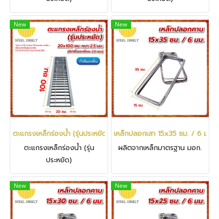
New
New
ตะแกรงเหล็กร่องน้ำ (รุ่นประหยัด)
เหล็กปลอกเสา 15x35 ซม. / 6 มม.
ตะแกรงเหล็กร่องน้ำ (รุ่น
ผลิตจากเหล็กมาตรฐาน มอก.
ประหยัด)
New
New