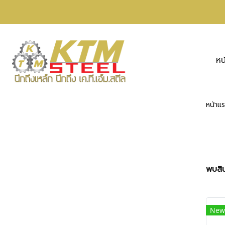
หน
หน้าแ
พบสิน
New