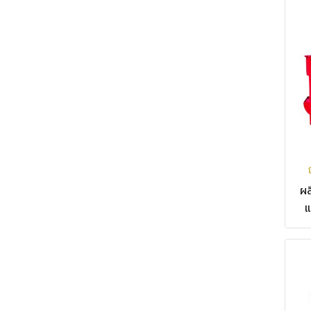
ผล
ง
ข
อ