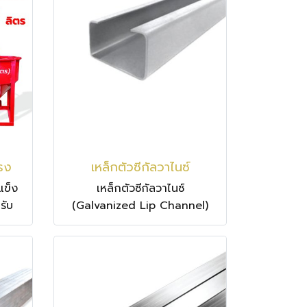
ตรง
เหล็กตัวซีกัลวาไนซ์
แข็ง
เหล็กตัวซีกัลวาไนซ์
รับ
(Galvanized Lip Channel)
พาะ
คือเหล็กรูปพรรณรีดเย็นหน้าตัด
ถึง
ตัวซีที่เคลือบสังกะสีกันสนิม มีผิว
าร
สีเงินเงางาม น้ำหนักเบา แข็ง
งาน
แรงทนทาน ทนการกัดกร่อนได้ดี
รับ
เยี่ยม