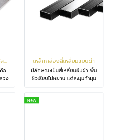
จัด
คราช
เหล็กกล่องสี่เหลี่ยมแบนกัลวาไนซ์
เหล็กกล่องสี่เหลี่ยมแบนดำ
คือ
มีลักษณะเป็นสี่เหลี่ยมผืนผ้า พื้น
กลวง
ผิวเรียบไม่หยาบ แต่ละมุมทำมุม
คลือบ
90 องศา นิยมนำไปใช้ทำเสา นั่ง
มี
ร้าน งานก่อสร้างทั่วไป
New
GI)
นการ
ดดทน