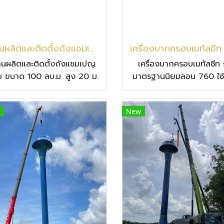
งานผลิตและติดตั้งถังแชมเปญเก็บ ขนาด 100 ลบ.ม. สูง 20 ม. เก็บน้ำ 100,000 ลิตร ที่ จ.ตราด อ.เขาสมิง ต.สะตอ
านผลิตและติดตั้งถังแชมเปญ
เครื่องบากครอบเมทัลชีท ร
็บ ขนาด 100 ลบ.ม. สูง 20 ม.
มาตรฐานนิยมลอน 760 ใช
เก็บน้ำ 100,000 ลิตร ที่
ง่าย ใช้กับ Flashing เมทั
จ.ตราด อ.เขาสมิง ต.สะตอ
ลอน 760 ตัดได้สวย คมก
New
ความหนาแผ่นที่ตัดได้ไม่เ
0.50 มม.