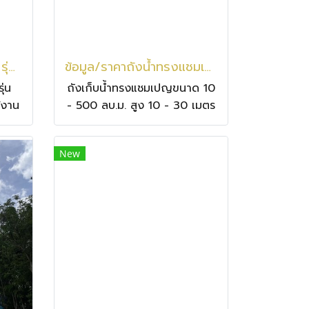
เครื่องบากครอบเมทัลชีท รุ่นมาตรฐานนิยมลอน 760
ข้อมูล/ราคาถังน้ำทรงแชมเปญ
ุ่น
ถังเก็บน้ำทรงแชมเปญขนาด 10
้งาน
- 500 ลบ.ม. สูง 10 - 30 เมตร
ลชีท
ริบ
New
กิน