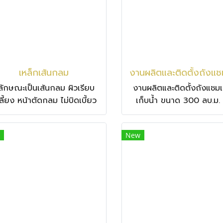
กัดกร่อน มีอายุการใช้งาน
ยาวนาน ใช้งานง่ายและช่วย
ประหยัดเวลา
เหล็กเส้นกลม
ีลักษณะเป็นเส้นกลม ผิวเรียบ
งานผลิตและติดตั้งถังแช
ลี้ยง หน้าตัดกลม ไม่บิดเบี้ยว
เก็บน้ำ ขนาด 300 ลบ.ม. 
ม่มีรอยปริแตก นิยมนำมาใช้
30 ม. เก็บน้ำ 300,000 ลิต
หรับงาน คอนกรีตเสริมเหล็ก
จ.สระแก้ว
New
งานปลอกเสา ปลอกคาน