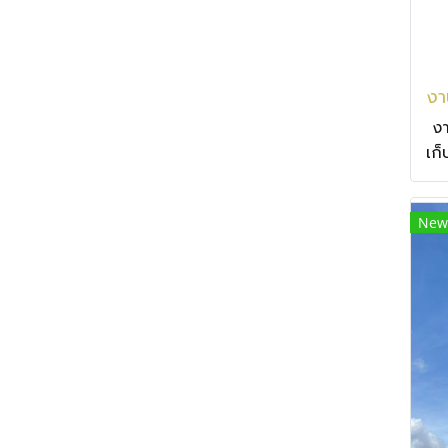
ง
เก
New