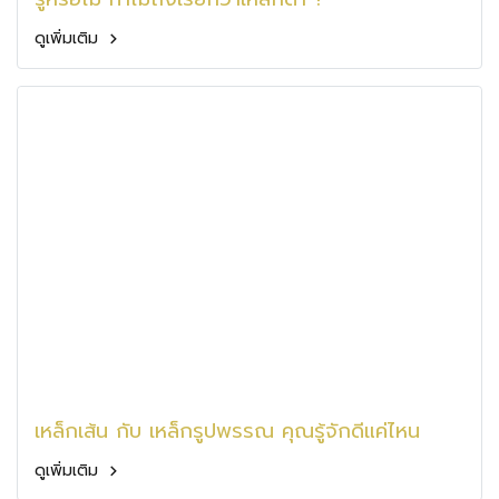
ดูเพิ่มเติม
เหล็กเส้น กับ เหล็กรูปพรรณ คุณรู้จักดีแค่ไหน
ดูเพิ่มเติม