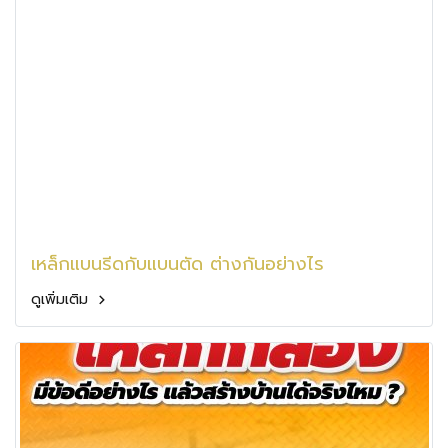
เหล็กแบนรีดกับแบนตัด ต่างกันอย่างไร
ดูเพิ่มเติม