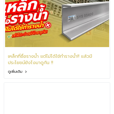
เหล็กที่ชื่อรางน้ำ แต่ไม่ได้ใช้ทำรางน้ำ!! แล้วมี
ประโยชน์ยังไงมาดูกัน !!
ดูเพิ่มเติม