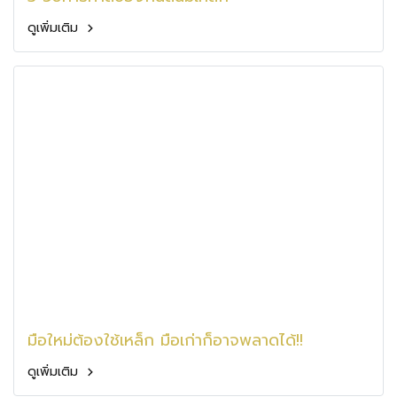
ดูเพิ่มเติม
มือใหม่ต้องใช้เหล็ก มือเก่าก็อาจพลาดได้!!
ดูเพิ่มเติม