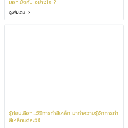
มอก.บังคับ อย่างไร ?
ดูเพิ่มเติม
รู้ก่อนเลือก...วิธีการทำสีเหล็ก มาทำความรู้จักการทำ
สีเหล็กแต่ละวิธี