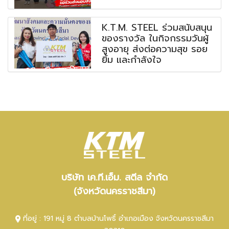
K.T.M. STEEL ร่วมสนับสนุน
ของรางวัล ในกิจกรรมวันผู้
สูงอายุ ส่งต่อความสุข รอย
ยิ้ม และกำลังใจ
บริษัท เค.ที.เอ็ม. สตีล จำกัด
(จังหวัดนครราชสีมา)
ที่อยู่ : 191 หมู่ 8 ตำบลบ้านโพธิ์ อำเภอเมือง จังหวัดนครราชสีมา