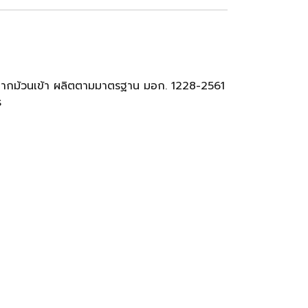
ว C ปากม้วนเข้า ผลิตตามมาตรฐาน มอก. 1228-2561
ร