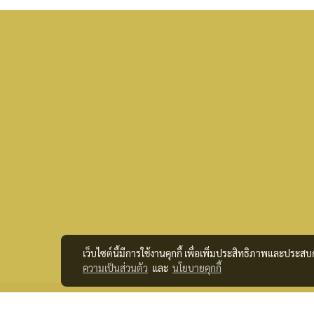
เว็บไซต์นี้มีการใช้งานคุกกี้ เพื่อเพิ่มประสิทธิภาพและประส
ความเป็นส่วนตัว
และ
นโยบายคุกกี้