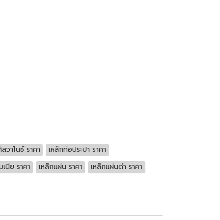
กัลวาไนซ์ ราคา
เหล็กท่อประปา ราคา
มเนีย ราคา
เหล็กแผ่น ราคา
เหล็กแผ่นดำ ราคา