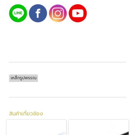
เหล็กรูปพรรณ
สินค้าเกี่ยวข้อง