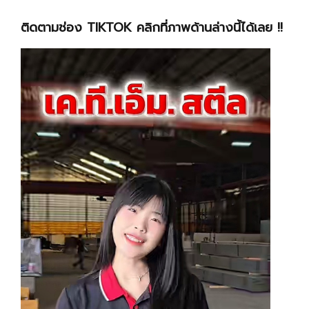
ติดตามช่อง TIKTOK คลิกที่ภาพด้านล่างนี้ได้เลย !!