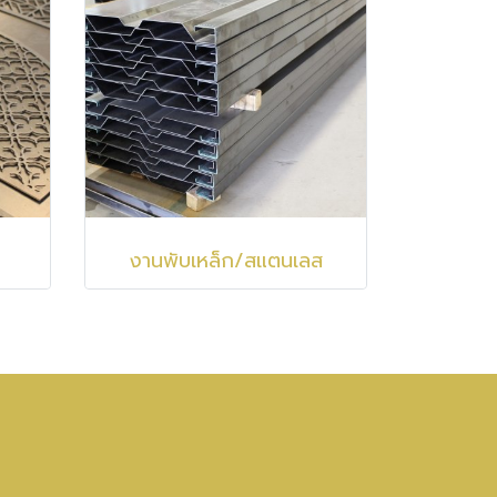
งานพับเหล็ก/สแตนเลส