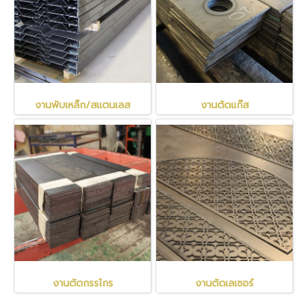
งานพับเหล็ก/สแตนเลส
งานตัดแก๊ส
งานตัดกรรไกร
งานตัดเลเซอร์