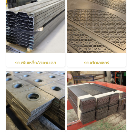
งานพับเหล็ก/สแตนเลส
งานตัดเลเซอร์