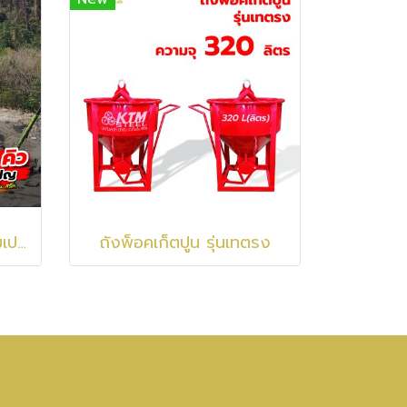
งานผลิตและติดตั้งถังแชมเปญเก็บน้ำ ขนาด 300 ลบ.ม. สูง 30 ม. เก็บน้ำ 300,000 ลิตร ที่ จ.สระแก้ว
ถังพ็อคเก็ตปูน รุ่นเทตรง