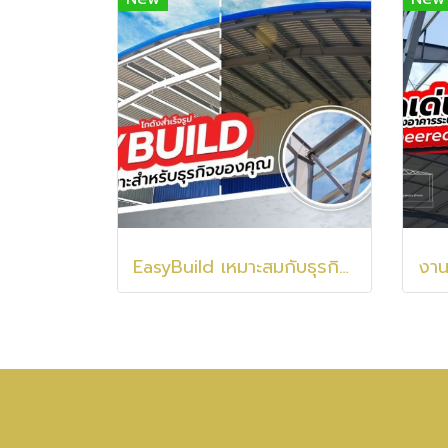
EasyBuild เหมาะสมกับธุรกิจของคุณอย่างไร !