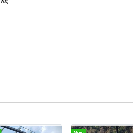
ธิ์)
New