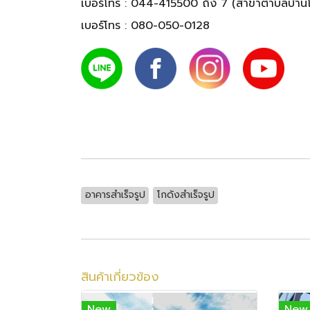
เบอร์โทร :
044-415500 ถึง 7
(สาขาตำบลบ้านโพ
เบอร์โทร :
080-050-0128
อาคารสำเร็จรูป
โกดังสำเร็จรูป
สินค้าเกี่ยวข้อง
New
New