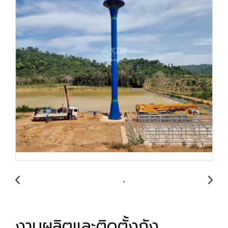
งานผลิตและติดตั้งถัง