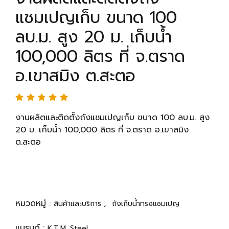
แชมเปญเก็บ ขนาด 100
ลบ.ม. สูง 20 ม. เก็บน้ำ
100,000 ลิตร ที่ จ.ตราด
อ.เขาสมิง ต.สะตอ
งานผลิตและติดตั้งถังแชมเปญเก็บ ขนาด 100 ลบ.ม. สูง
20 ม. เก็บน้ำ 100,000 ลิตร ที่ จ.ตราด อ.เขาสมิง
ต.สะตอ
หมวดหมู่ :
,
สินค้าและบริการ
ถังเก็บน้ำทรงแชมเปญ
แบรนด์ :
K.T.M. Steel