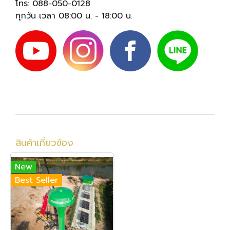
โทร: 088-050-0128
ทุกวัน เวลา 08:00 น. - 18:00 น.
สินค้าเกี่ยวข้อง
New
Best Seller