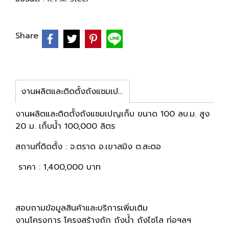
Share
งานผลิตและติดตั้งถังแชมเปญเก็บ ขนาด 100 ลบ.ม. สูง 20 ม. เก็บน้ำ 100,000 ลิตร ที่ จ.ตราด อ.เขาสมิง ต.สะตอ
งานผลิตและติดตั้งถังแชมเปญเก็บ ขนาด 100 ลบ.ม. สูง
20 ม. เก็บน้ำ 100,000 ลิตร
สถานที่ติดตั้ง : จ.ตราด อ.เขาสมิง ต.สะตอ
ราคา : 1,400,000 บาท
สอบถามข้อมูลสินค้าและบริการเพิ่มเติม
งานโครงการ โครงสร้างถัก ถังน้ำ ถังไซโล ท่อฯลฯ