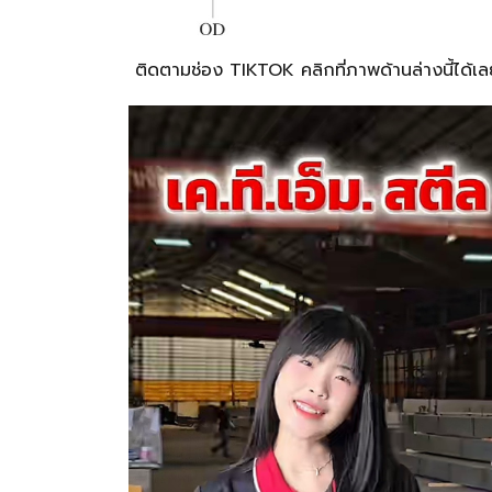
ติดตามช่อง TIKTOK คลิกที่ภาพด้านล่างนี้ได้เลย