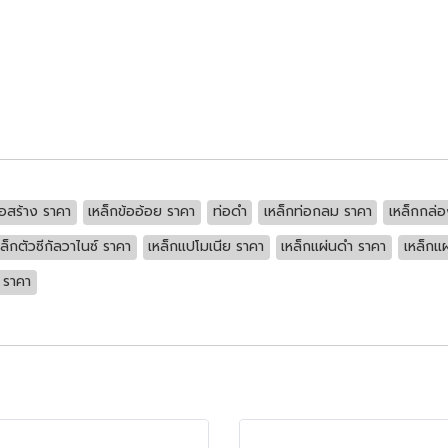
่อสร้าง ราคา
เหล็กข้ออ้อย ราคา
ท่อดำ
เหล็กท่อกลม ราคา
เหล็กกล่อ
ล็กตัวซีกัลวาไนซ์ ราคา
เหล็กแปโมเนีย ราคา
เหล็กแผ่นดำ ราคา
เหล็กแผ
 ราคา