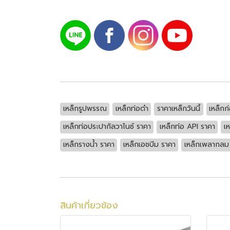
เหล็กรูปพรรณ
เหล็กท่อดำ
ราคาเหล็กวันนี้
เหล็กก
เหล็กท่อประปากัลวาไนซ์ ราคา
เหล็กท่อ API ราคา
เห
เหล็กรางน้ำ ราคา
เหล็กเอชบีม ราคา
เหล็กเพลากลม
สินค้าเกี่ยวข้อง