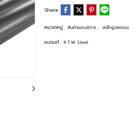
Share
หมวดหมู่ :
,
สินค้าและบริการ
เหล็กรูปพรรณ
แบรนด์ :
K.T.M. Steel