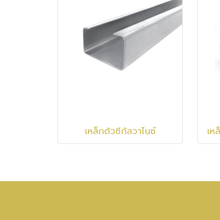
เหล็กตัวซีกัลวาไนซ์
เหล