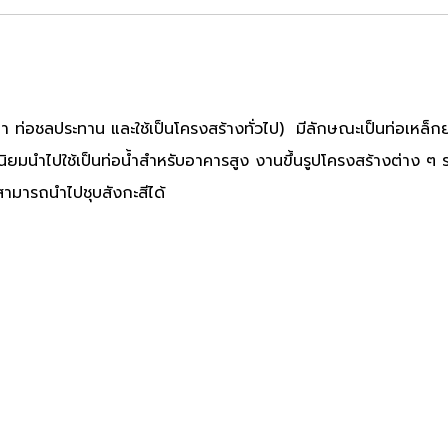
ะปา ท่อชลประทาน และใช้เป็นโครงสร้างทั่วไป) มีลักษณะเป็นท่อเหล
ยมนำไปใช้เป็นท่อน้ำสำหรับอาคารสูง งานขึ้นรูปโครงสร้างต่าง ๆ รว
สามารถนำไปชุบสังกะสีได้