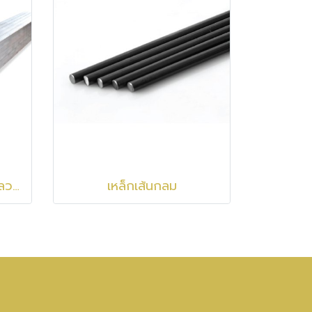
เหล็กกล่องสี่เหลี่ยมแบนกัลวาไนซ์
เหล็กเส้นกลม