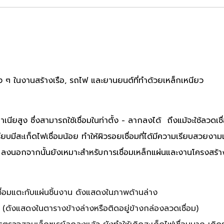
ง ๆ ในงานสร้างเรือ, รถไฟ และยานยนต์ที่ทำด้วยเหล็กเหนียว
เนียสูง ซึ่งสามารถใช้เชื่อมในท่าตั้ง - ลากลงได้ ถึงแม้จะใช้ลวดเช
รียบมีสะเก็ดไฟเชื่อมน้อย ทำให้ผิวรอยเชื่อมที่ได้มีความเรียบสวยง
าก ลงนอกจากนั้นยังเหมาะสำหรับการเชื่อมเหล็กแผ่นและงานโครงสร้าง
ชื่อมแตะกับแผ่นชิ้นงาน ดังแสดงในภาพด้านล่าง
ะนำ (ดังแสดงในตารางข้างล่างหรือติดอยู่ข้างกล่องลวดเชื่อม)