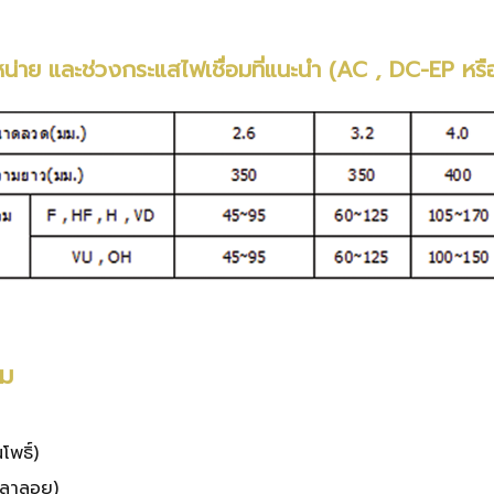
หน่าย และช่วงกระแสไฟเชื่อมที่แนะนำ (AC , DC-EP หร
ิม
พธิ์)
าลาลอย)