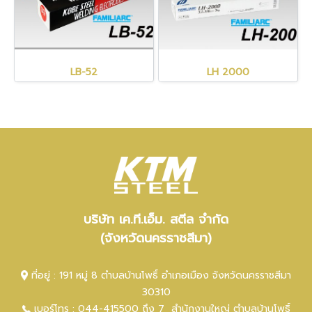
LB-52
LH 2000
บริษัท เค.ที.เอ็ม. สตีล จำกัด
(จังหวัดนครราชสีมา)
ที่อยู่ : 191 หมู่ 8 ตำบลบ้านโพธิ์ อำเภอเมือง จังหวัดนครราชสีมา
30310
เบอร์โทร :
044-415500 ถึง 7
สำนักงานใหญ่ ตำ
บลบ้านโพธิ์