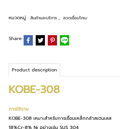
หมวดหมู่ :
,
สินค้าและบริการ
ลวดเชื่อมโกเบ
Share
Product description
KOBE-308
การใช้งาน
KOBE-308 เหมาะสำหรับการเชื่อมเหล็กกล้าสเตนเลส
18%Cr-8% Ni อย่างเช่น SUS 304