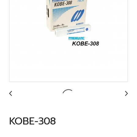
KOBE-308