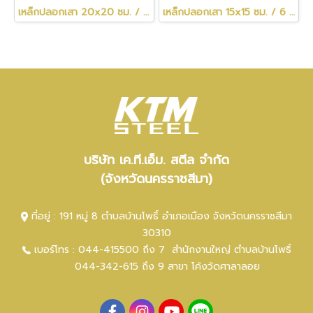
เหล็กปลอกเสา 20x20 ซม. / 6 มม.
เหล็กปลอกเสา 15x15 ซม. / 6 มม.
บริษัท เค.ที.เอ็ม. สตีล จำกัด
(จังหวัดนครราชสีมา)
ที่อยู่ : 191 หมู่ 8 ตำบลบ้านโพธิ์ อำเภอเมือง จังหวัดนครราชสีมา
30310
เบอร์โทร :
044-415500 ถึง 7
สำนักงานใหญ่ ตำ
บลบ้านโพธิ์
044-342-615 ถึง 9
สาขา โค้งวัดศาลาลอย