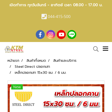
เปิดทำการ ทุกวันจันทร์ - อาทิตย์ เวลา 08.00 - 17.00 น.
044-415-500
หน้าแรก
สินค้าทั้งหมด
สินค้าและบริการ
Steel Direct ปลอกเสา
เหล็กปลอกเสา 15x30 ซม. / 6 มม.
New