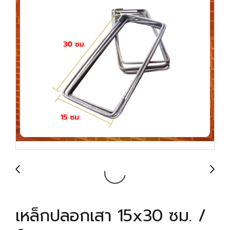
เหล็กปลอกเสา 15x30 ซม. /