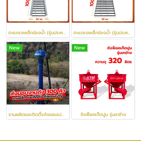
ตะแกรงเหล็กร่องน้ำ (รุ่นประหยัด)
ตะแกรงเหล็กร่องน้ำ (รุ่นประหยัด)
New
New
งานผลิตและติดตั้งถังแชมเปญเก็บน้ำ ขนาด 300 ลบ.ม. สูง 30 ม. เก็บน้ำ 300,000 ลิตร ที่ จ.สระแก้ว
ถังพ็อคเก็ตปูน รุ่นเทข้าง