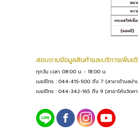
สอบถามข้อมูลสินค้าและบริการเพิ่มเต
ทุกวัน เวลา 08:00 น. - 18:00 น.
เบอร์โทร :
044-415-500 ถึง 7
(สาขาตำบลบ้านโ
เบอร์โทร :
044-342-165 ถึง 9
(สาขาโค้งวัดศ