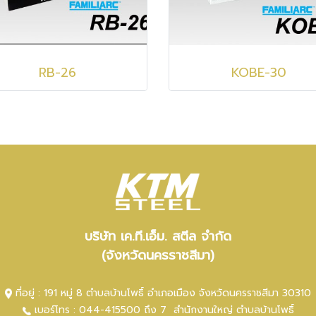
RB-26
KOBE-30
บริษัท เค.ที.เอ็ม. สตีล จำกัด
(จังหวัดนครราชสีมา)
ที่อยู่ : 191 หมู่ 8 ตำบลบ้านโพธิ์ อำเภอเมือง จังหวัดนครราชสีมา 30310
เบอร์โทร :
044-415500 ถึง 7
สำนักงานใหญ่ ตำ
บลบ้านโพธิ์