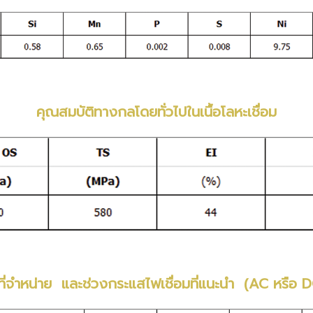
คุณสมบัติทางกลโดยทั่วไปในเนื้อโลหะเชื่อม
ี่จำหน่าย และช่วงกระแสไฟเชื่อมที่แนะนำ (AC หรือ 