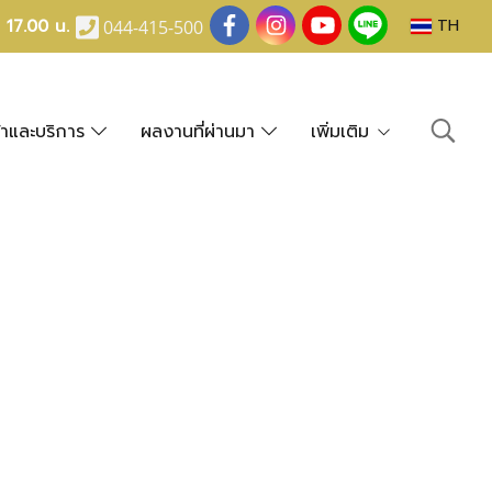
- 17.00 น.
TH
044-415-500
้าและบริการ
ผลงานที่ผ่านมา
เพิ่มเติม