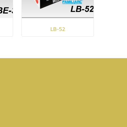
LB-52