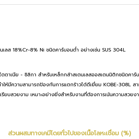
ตนเลส 18%Cr-8% Ni ชนิดคาร์บอนต่ำ อย่างเช่น SUS 304L
ตตาเนีย - ซิลิกา สำหรับเหล็กกล้าสเตนเลสออสเตนนิติกชนิดคาร์บอน
งทำให้มีความสามารถป้องกันการแตกร้าวได้ดีเยี่ยม KOBE-308L สา
อมเรียบสวยงาม เหมาะอย่างยิ่งสำหรับงานที่ต้องการเน้นความสวยงา
ส่วนผสมทางเคมีโดยทั่วไปของเนื้อโลหะเชื่อม (%)