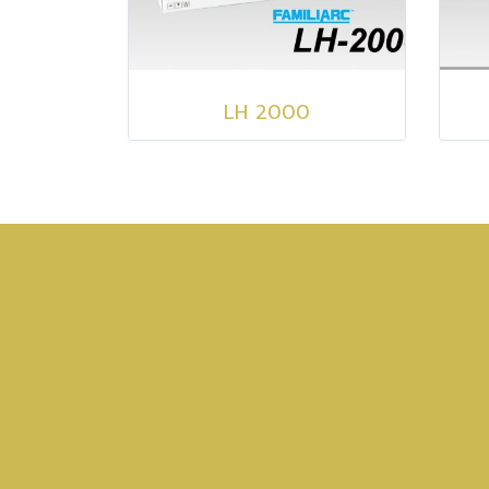
LH 2000